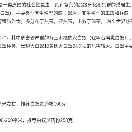
a)，是一类原始的社会性昆虫，具有复杂的品级分化和集群的巢居
翅土白蚁)，主要类型有生殖型的蚁王蚁后，非生殖型的工蚁和兵蚁
腐殖质为食。多分布于热带，亚热带，少数于温带， 为全世界热
。其中危害较严重的有土木栖的家白蚁（也叫台湾乳白蚁）、
白蚁种类、黑翅大白蚁和黄翅大白蚁对堤坝的危害较大。白蚁主
米左右，推荐白蚁灵药粉100克
200平米，推荐白蚁灵药粉250克