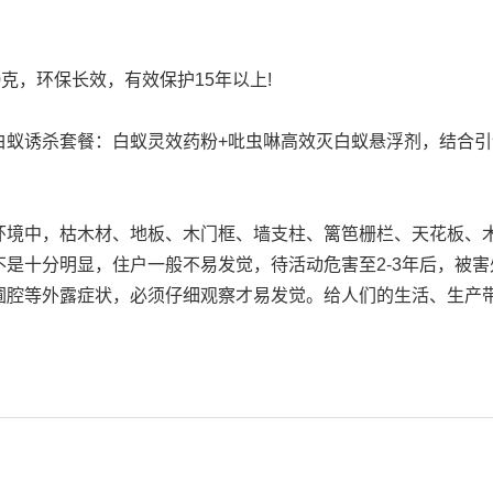
，环保长效，有效保护15年以上!
诱杀套餐：白蚁灵效药粉+吡虫啉高效灭白蚁悬浮剂，结合引诱
中，枯木材、地板、木门框、墙支柱、篱笆栅栏、天花板、木
是十分明显，住户一般不易发觉，待活动危害至2-3年后，被
圃腔等外露症状，必须仔细观察才易发觉。给人们的生活、生产