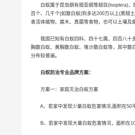
白蚁属于昆虫纲有翅亚纲等翅目(Isopter
百个、几千个(如散白蚁)到多达200万以上(黑
食活体植物、腐木、真菌等食物，也可以土壤及
我国已知有白蚁四科、四十七属、四百八十多种
胸散白蚁、黄胸散白蚁、堆沙散白蚁等，其中散
分布较普遍。
白蚁防治专业品牌方案：
方案一：家庭灭治白蚁方案
A、若家中发现少量白蚁危害情况,面积在50平
B、若家中发现大量白蚁危害情况，面积在100-